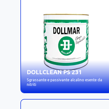
DOLLCLEAN PS 231
Sgrassante e passivante alcalino esente da
nitriti