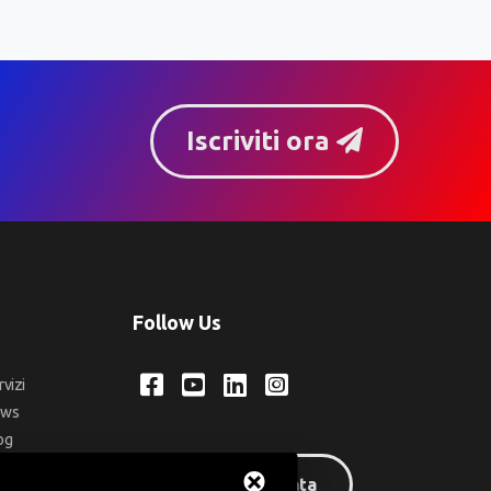
Iscriviti ora
Follow Us
rvizi
ews
og
ntatti
Area riservata