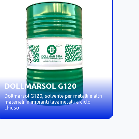
DOLLMARSOL G120
Dollmarsol G120, solvente per metalli e altri
materiali in impianti lavametalli a ciclo
chiuso