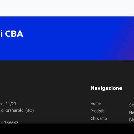
di CBA
Navigazione
Home
re, 21/23
Se
di Granarolo, (BO)
Prodotti
N
Chi siamo
Bl
51 766662
Outlet
Co
66 2918957
Offerte