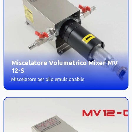
Miscelatore Volumetrico Mixer MV
12-S
Miscelatore per olio emulsionabile