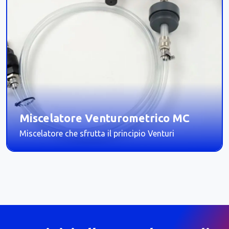
Miscelatore Venturometrico MC
Miscelatore che sfrutta il principio Venturi