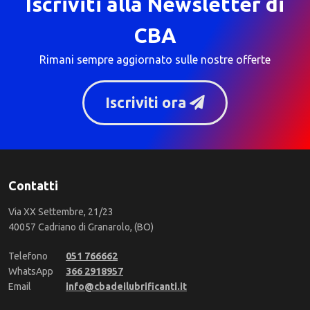
Iscriviti alla Newsletter di
CBA
Rimani sempre aggiornato sulle nostre offerte
Iscriviti ora
Contatti
Via XX Settembre, 21/23
40057 Cadriano di Granarolo, (BO)
Telefono
051 766662
WhatsApp
366 2918957
Email
info@cbadeilubrificanti.it