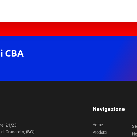
di CBA
Navigazione
Home
re, 21/23
Se
di Granarolo, (BO)
Prodotti
N