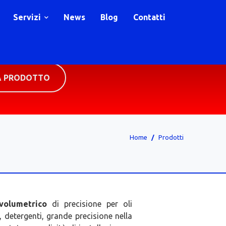
Servizi
News
Blog
Contatti
A PRODOTTO
Home
Prodotti
volumetrico
di precisione per oli
i, detergenti, grande precisione nella