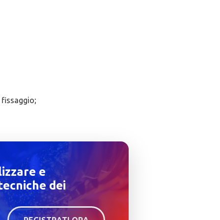
 fissaggio;
lizzare e
tecniche dei