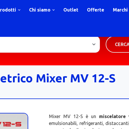
rodotti
Chi siamo
Outlet
Offerte
Marchi
TIPOLOGIA PRODOTTO
CERC
etrico Mixer MV 12-S
Mixer MV 12-S è un
miscelatore 
emulsionabili, refrigeranti, distaccant