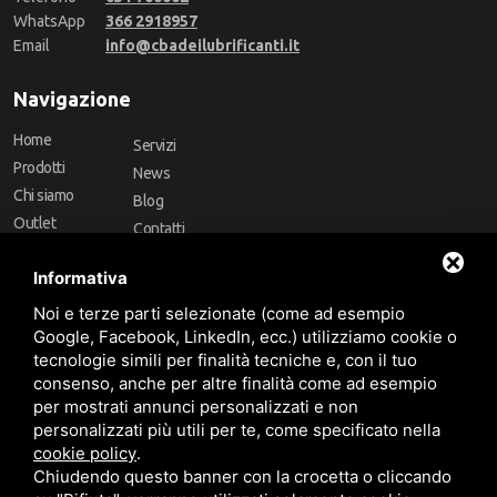
WhatsApp
366 2918957
Email
info@cbadeilubrificanti.it
Navigazione
Home
Servizi
Prodotti
News
Chi siamo
Blog
Outlet
Contatti
Offerte
Faq
Informativa
Marchi
Noi e terze parti selezionate (come ad esempio
Follow Us
Google, Facebook, LinkedIn, ecc.) utilizziamo cookie o
tecnologie simili per finalità tecniche e, con il tuo
consenso, anche per altre finalità come ad esempio
per mostrati annunci personalizzati e non
personalizzati più utili per te, come specificato nella
cookie policy
.
Area riservata
Chiudendo questo banner con la crocetta o cliccando