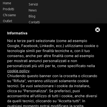
Home
Servizi
Prodotti
News
Chi siamo
Blog
Outlet
Contatti
Offerte
Faq
Informativa
Marchi
Noi e terze parti selezionate (come ad esempio
Follow Us
Google, Facebook, LinkedIn, ecc.) utilizziamo cookie o
tecnologie simili per finalità tecniche e, con il tuo
consenso, anche per altre finalità come ad esempio
per mostrati annunci personalizzati e non
personalizzati più utili per te, come specificato nella
cookie policy
.
Area riservata
Chiudendo questo banner con la crocetta o cliccando
su "Rifiuta", verranno utilizzati solamente cookie
tecnici. Se vuoi selezionare i cookie da installare,
clicca su "Personalizza". Se preferisci, puoi
acconsentire all'utilizzo di tutti i cookie, anche diversi
da quelli tecnici, cliccando su "Accetta tutti". In
CBA dei Lubrificanti Spa - P. IVA 00624811204 - Codice fiscale 03472740376
qualsiasi momento potrai modificare la scelta
R.E.A. n° 293659 - REG. IMPRESE BO Capitale Sociale €. 120.000 int. versati -