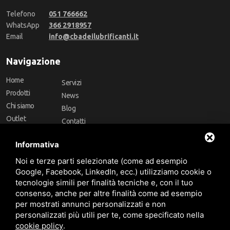
Telefono
051 766662
WhatsApp
366 2918957
Email
info@cbadeilubrificanti.it
Navigazione
Home
Servizi
Prodotti
News
Chi siamo
Blog
Outlet
Contatti
Offerte
Faq
Informativa
Marchi
Noi e terze parti selezionate (come ad esempio
Follow Us
Google, Facebook, LinkedIn, ecc.) utilizziamo cookie o
tecnologie simili per finalità tecniche e, con il tuo
consenso, anche per altre finalità come ad esempio
per mostrati annunci personalizzati e non
personalizzati più utili per te, come specificato nella
cookie policy
.