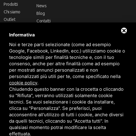
Prodotti
News
Chi siamo
Blog
Outlet
Contatti
Offerte
Faq
Informativa
Marchi
Noi e terze parti selezionate (come ad esempio
Follow Us
Google, Facebook, LinkedIn, ecc.) utilizziamo cookie o
tecnologie simili per finalità tecniche e, con il tuo
consenso, anche per altre finalità come ad esempio
per mostrati annunci personalizzati e non
personalizzati più utili per te, come specificato nella
cookie policy
.
Area riservata
Chiudendo questo banner con la crocetta o cliccando
su "Rifiuta", verranno utilizzati solamente cookie
tecnici. Se vuoi selezionare i cookie da installare,
clicca su "Personalizza". Se preferisci, puoi
acconsentire all'utilizzo di tutti i cookie, anche diversi
da quelli tecnici, cliccando su "Accetta tutti". In
CBA dei Lubrificanti Spa - P. IVA 00624811204 - Codice fiscale 03472740376
qualsiasi momento potrai modificare la scelta
R.E.A. n° 293659 - REG. IMPRESE BO Capitale Sociale €. 120.000 int. versati -
Sitemap
Questo sito è protetto da Google reCAPTCHA v3,
Privacy Policy
e
effettuata.
Termini di servizio
di Google