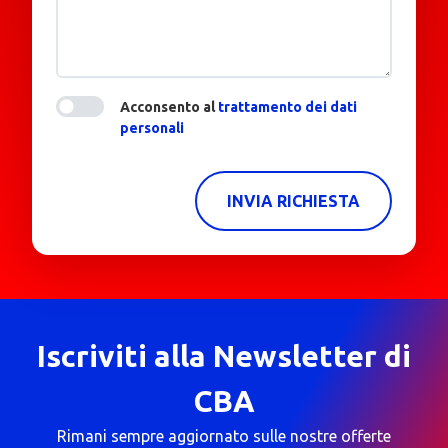
Acconsento al
trattamento dei dati
personali
INVIA RICHIESTA
Iscriviti alla Newsletter di
CBA
Rimani sempre aggiornato sulle nostre offerte