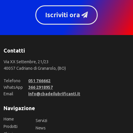
Iscriviti ora
Contatti
Via XX Settembre, 21/23
40057 Cadriano di Granarolo, (BO)
Telefono
051 766662
WhatsApp
366 2918957
Email
info@cbadeilubrificanti.it
Navigazione
Home
Servizi
Prodotti
News