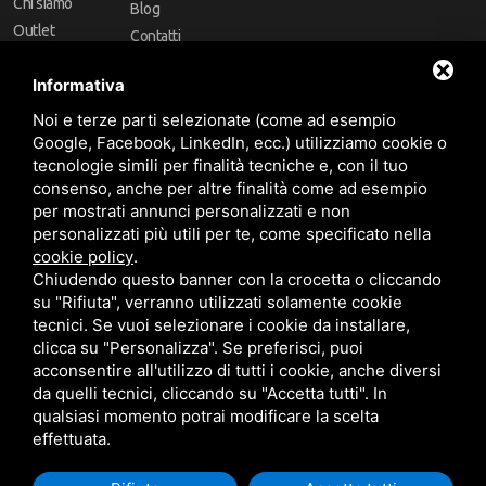
Chi siamo
Blog
Outlet
Contatti
Offerte
Faq
Informativa
Marchi
Noi e terze parti selezionate (come ad esempio
Follow Us
Google, Facebook, LinkedIn, ecc.) utilizziamo cookie o
tecnologie simili per finalità tecniche e, con il tuo
consenso, anche per altre finalità come ad esempio
per mostrati annunci personalizzati e non
personalizzati più utili per te, come specificato nella
cookie policy
.
Area riservata
Chiudendo questo banner con la crocetta o cliccando
su "Rifiuta", verranno utilizzati solamente cookie
tecnici. Se vuoi selezionare i cookie da installare,
clicca su "Personalizza". Se preferisci, puoi
acconsentire all'utilizzo di tutti i cookie, anche diversi
da quelli tecnici, cliccando su "Accetta tutti". In
CBA dei Lubrificanti Spa - P. IVA 00624811204 - Codice fiscale 03472740376
qualsiasi momento potrai modificare la scelta
R.E.A. n° 293659 - REG. IMPRESE BO Capitale Sociale €. 120.000 int. versati -
Sitemap
Questo sito è protetto da Google reCAPTCHA v3,
Privacy Policy
e
effettuata.
Termini di servizio
di Google