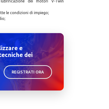
 lubrificazione dei motori V-Twin
tte le condizioni di impiego;
lio;
lizzare e
tecniche dei
REGISTRATI ORA