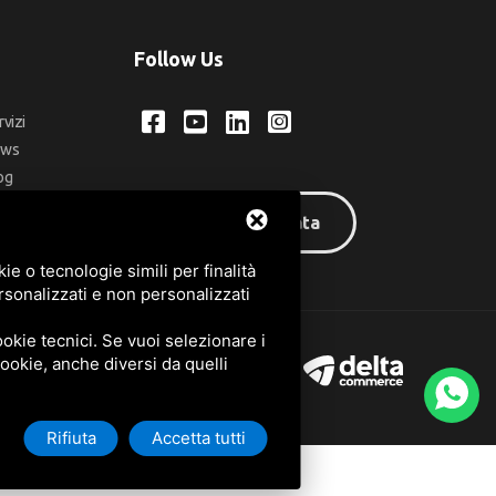
Follow Us
rvizi
ews
og
ntatti
Area riservata
q
e o tecnologie simili per finalità
rsonalizzati e non personalizzati
okie tecnici. Se vuoi selezionare i
 cookie, anche diversi da quelli
Rifiuta
Accetta tutti