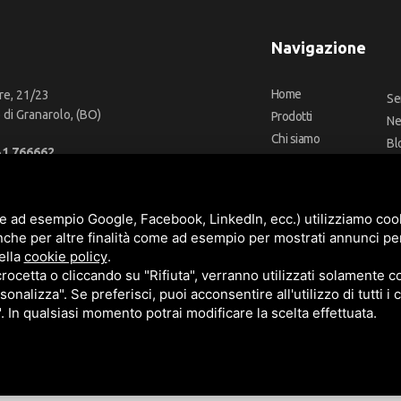
Navigazione
Home
re, 21/23
Se
di Granarolo, (BO)
Prodotti
N
Chi siamo
Bl
51 766662
Outlet
Co
66 2918957
Offerte
Fa
fo@cbadeilubrificanti.it
Marchi
e ad esempio Google, Facebook, LinkedIn, ecc.) utilizziamo cooki
nche per altre finalità come ad esempio per mostrati annunci pe
ella
cookie policy
.
cetta o cliccando su "Rifiuta", verranno utilizzati solamente co
3472740376
sonalizza". Se preferisci, puoi acconsentire all'utilizzo di tutti i
t. versati -
Sitemap
". In qualsiasi momento potrai modificare la scelta effettuata.
e
Termini di servizio
di Google