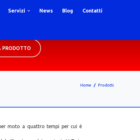
Servizi
News
Blog
Contatti
A PRODOTTO
Home
Prodotti
 per moto a quattro tempi per cui è