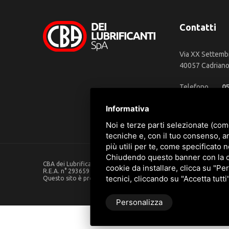
Contatti
Via XX Settemb
40057 Cadriano 
Telefono
0
WhatsApp
3
Informativa
Email
in
Noi e terze parti selezionate (com
tecniche e, con il tuo consenso, a
più utili per te, come specificato n
Chiudendo questo banner con la cro
CBA dei Lubrificanti Spa - P. IVA 00624811204 - Codice fiscale 0
cookie da installare, clicca su "Per
R.E.A. n° 293659 - REG. IMPRESE BO Capitale Sociale €. 120.000 in
tecnici, cliccando su "Accetta tutti
Questo sito è protetto da Google reCAPTCHA v3,
Privacy Policy
Personalizza