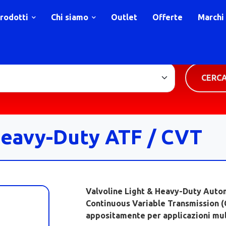
rodotti
Chi siamo
Outlet
Offerte
Marchi
TIPOLOGIA PRODOTTO
CERC
Heavy-Duty ATF / CVT
Valvoline Light & Heavy-Duty Autom
Continuous Variable Transmission (C
appositamente per applicazioni mul