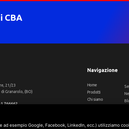
di CBA
Navigazione
Home
re, 21/23
Se
di Granarolo, (BO)
Prodotti
N
Chi siamo
Bl
51 766662
Outlet
Co
66 2918957
Offerte
Fa
fo@cbadeilubrificanti.it
Marchi
e ad esempio Google, Facebook, LinkedIn, ecc.) utilizziamo cooki