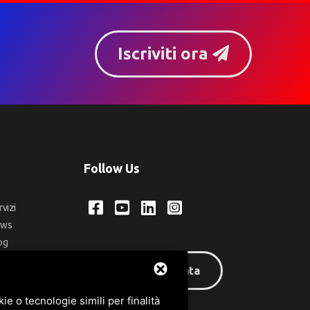
Iscriviti ora
Follow Us
rvizi
ews
og
ntatti
Area riservata
q
e o tecnologie simili per finalità