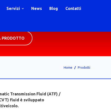
Servizi
News
Blog
Contatti
A PRODOTTO
Home
Prodotti
atic Transmission Fluid (ATF) /
VT) fluid è sviluppato
tiveicolo.