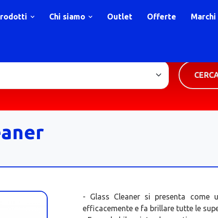
rodotti
Chi siamo
Outlet
Offerte
Marchi
TIPOLOGIA PRODOTTO
CERC
eaner
- Glass Cleaner si presenta come u
efficacemente e fa brillare tutte le supe