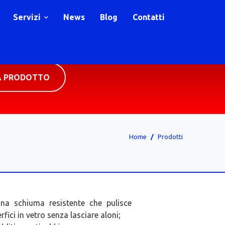
Servizi
News
Blog
Contatti
A PRODOTTO
Home
Prodotti
na schiuma resistente che pulisce
rfici in vetro senza lasciare aloni;