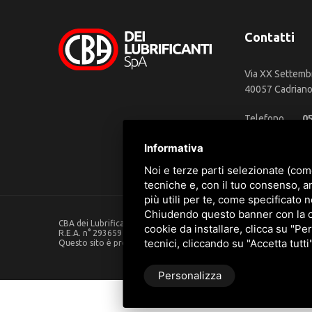
Contatti
Via XX Settemb
40057 Cadriano 
Telefono
0
WhatsApp
3
Informativa
Email
in
Noi e terze parti selezionate (com
tecniche e, con il tuo consenso, a
più utili per te, come specificato n
Chiudendo questo banner con la cro
CBA dei Lubrificanti Spa - P. IVA 00624811204 - Codice fiscale 0
cookie da installare, clicca su "Per
R.E.A. n° 293659 - REG. IMPRESE BO Capitale Sociale €. 120.000 in
tecnici, cliccando su "Accetta tutti
Questo sito è protetto da Google reCAPTCHA v3,
Privacy Policy
Personalizza