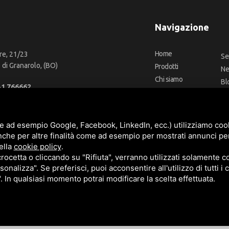
Navigazione
Home
re, 21/23
Se
di Granarolo, (BO)
Prodotti
N
Chi siamo
Bl
51 766662
Outlet
Co
66 2918957
Offerte
Fa
fo@cbadeilubrificanti.it
Marchi
e ad esempio Google, Facebook, LinkedIn, ecc.) utilizziamo cooki
nche per altre finalità come ad esempio per mostrati annunci pe
ella
cookie policy
.
cetta o cliccando su "Rifiuta", verranno utilizzati solamente co
3472740376
sonalizza". Se preferisci, puoi acconsentire all'utilizzo di tutti i
t. versati -
Sitemap
". In qualsiasi momento potrai modificare la scelta effettuata.
e
Termini di servizio
di Google