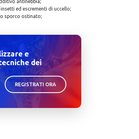
dditivo antinebbia;
insetti ed escrementi di uccello;
lo sporco ostinato;
lizzare e
tecniche dei
REGISTRATI ORA