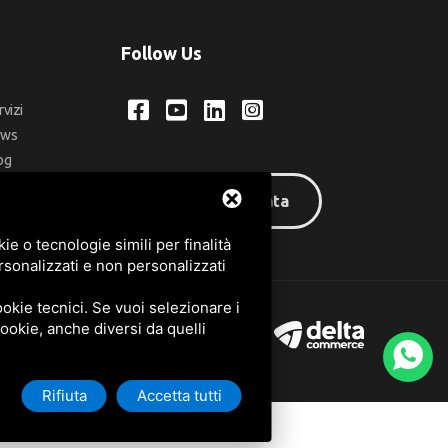
Follow Us
rvizi
ews
og
ntatti
Area riservata
q
e o tecnologie simili per finalità
rsonalizzati e non personalizzati
okie tecnici. Se vuoi selezionare i
 cookie, anche diversi da quelli
Rifiuta
Accetta tutti