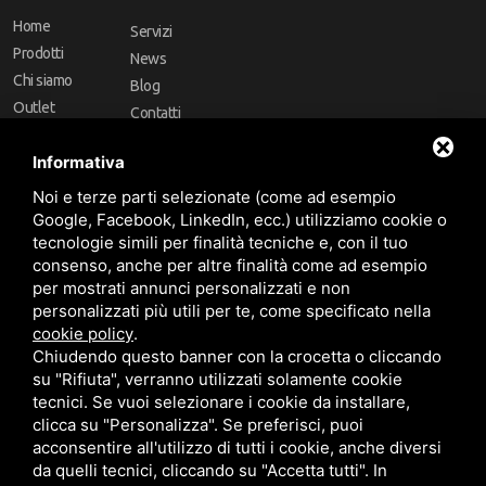
Home
Servizi
Prodotti
News
Chi siamo
Blog
Outlet
Contatti
Offerte
Faq
Informativa
Marchi
Noi e terze parti selezionate (come ad esempio
Follow Us
Google, Facebook, LinkedIn, ecc.) utilizziamo cookie o
tecnologie simili per finalità tecniche e, con il tuo
consenso, anche per altre finalità come ad esempio
per mostrati annunci personalizzati e non
personalizzati più utili per te, come specificato nella
cookie policy
.
Area riservata
Chiudendo questo banner con la crocetta o cliccando
su "Rifiuta", verranno utilizzati solamente cookie
tecnici. Se vuoi selezionare i cookie da installare,
clicca su "Personalizza". Se preferisci, puoi
acconsentire all'utilizzo di tutti i cookie, anche diversi
da quelli tecnici, cliccando su "Accetta tutti". In
CBA dei Lubrificanti Spa - P. IVA 00624811204 - Codice fiscale 03472740376