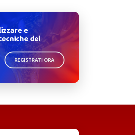
lizzare e
tecniche dei
REGISTRATI ORA