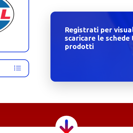
Registrati per visua
scaricare le schede 
prodotti