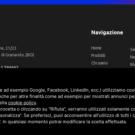
Navigazione
Home
re, 21/23
Se
di Granarolo, (BO)
Prodotti
N
Chi siamo
Bl
51 766662
Outlet
Co
66 2918957
Offerte
Fa
fo@cbadeilubrificanti.it
Marchi
e ad esempio Google, Facebook, LinkedIn, ecc.) utilizziamo cooki
nche per altre finalità come ad esempio per mostrati annunci pe
ella
cookie policy
.
cetta o cliccando su "Rifiuta", verranno utilizzati solamente co
3472740376
sonalizza". Se preferisci, puoi acconsentire all'utilizzo di tutti i
t. versati -
Sitemap
". In qualsiasi momento potrai modificare la scelta effettuata.
e
Termini di servizio
di Google