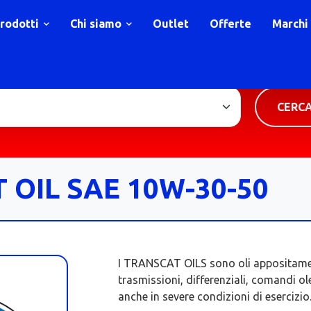
rodotti
Chi siamo
Outlet
Offerte
Marchi
TIPOLOGIA PRODOTTO
CERC
 OIL SAE 10W-30-50
I TRANSCAT OILS sono oli appositament
trasmissioni, differenziali, comandi o
anche in severe condizioni di esercizio