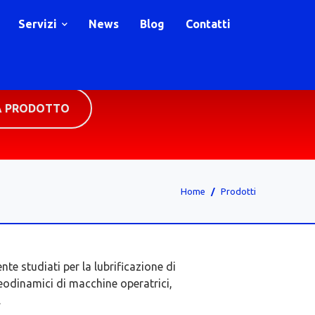
Servizi
News
Blog
Contatti
A PRODOTTO
Home
Prodotti
e studiati per la lubrificazione di
leodinamici di macchine operatrici,
.