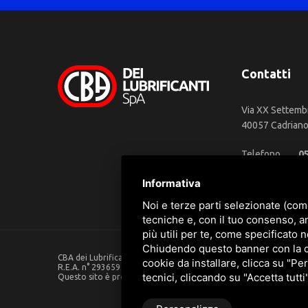
Contatti
Via XX Settemb
40057 Cadriano 
Telefono
0
WhatsApp
3
Informativa
Email
in
Noi e terze parti selezionate (com
tecniche e, con il tuo consenso, a
più utili per te, come specificato n
Chiudendo questo banner con la cro
CBA dei Lubrificanti Spa - P. IVA 00624811204 - Codice fiscale 0
cookie da installare, clicca su "Per
R.E.A. n° 293659 - REG. IMPRESE BO Capitale Sociale €. 120.000 in
tecnici, cliccando su "Accetta tutti
Questo sito è protetto da Google reCAPTCHA v3,
Privacy Policy