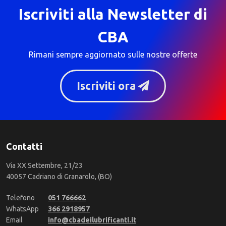
Iscriviti alla Newsletter di
CBA
Rimani sempre aggiornato sulle nostre offerte
Iscriviti ora
Contatti
Via XX Settembre, 21/23
40057 Cadriano di Granarolo, (BO)
Telefono
051 766662
WhatsApp
366 2918957
Email
info@cbadeilubrificanti.it