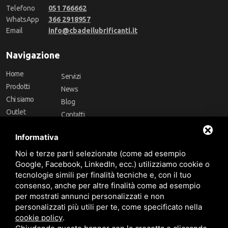
Telefono
051 766662
WhatsApp
366 2918957
Email
info@cbadeilubrificanti.it
Navigazione
Home
Servizi
Prodotti
News
Chi siamo
Blog
Outlet
Contatti
Offerte
Faq
Informativa
Marchi
Noi e terze parti selezionate (come ad esempio
Follow Us
Google, Facebook, LinkedIn, ecc.) utilizziamo cookie o
tecnologie simili per finalità tecniche e, con il tuo
consenso, anche per altre finalità come ad esempio
per mostrati annunci personalizzati e non
personalizzati più utili per te, come specificato nella
cookie policy
.
Area riservata