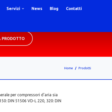
Servizi
News
Blog
Contatti
A PRODOTTO
Home
Prodotti
inerale per compressori d'aria sia
0, 150: DIN 51506 VD-L 220, 320: DIN