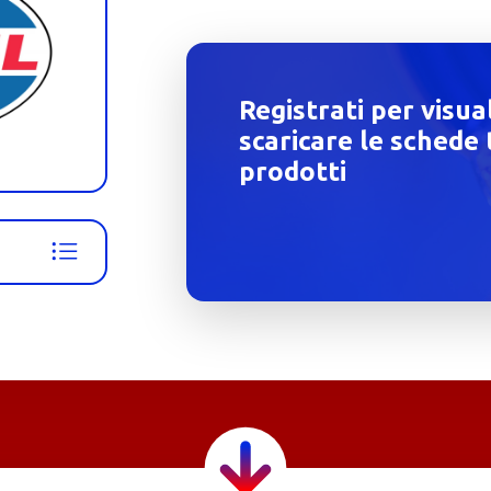
Registrati per visua
scaricare le schede 
prodotti