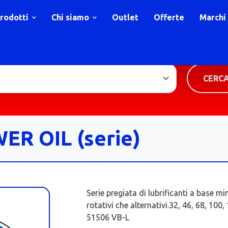
rodotti
Chi siamo
Outlet
Offerte
Marchi
TIPOLOGIA PRODOTTO
CERC
R OIL (serie)
Serie pregiata di lubrificanti a base m
rotativi che alternativi.32, 46, 68, 10
51506 VB-L