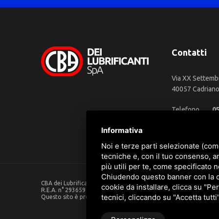
Contatti
Via XX Settemb
40057 Cadriano 
Telefono
0
WhatsApp
3
Informativa
Email
in
Noi e terze parti selezionate (com
tecniche e, con il tuo consenso, a
più utili per te, come specificato n
Chiudendo questo banner con la cro
CBA dei Lubrificanti Spa - P. IVA 00624811204 - Codice fiscale 0
cookie da installare, clicca su "Per
R.E.A. n° 293659 - REG. IMPRESE BO Capitale Sociale €. 120.000 in
tecnici, cliccando su "Accetta tutti
Questo sito è protetto da Google reCAPTCHA v3,
Privacy Policy