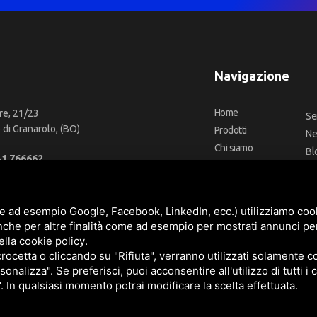
Navigazione
Home
re, 21/23
Se
di Granarolo, (BO)
Prodotti
N
Chi siamo
Bl
51 766662
Outlet
Co
66 2918957
Offerte
Fa
fo@cbadeilubrificanti.it
Marchi
e ad esempio Google, Facebook, LinkedIn, ecc.) utilizziamo cooki
nche per altre finalità come ad esempio per mostrati annunci pe
ella
cookie policy
.
cetta o cliccando su "Rifiuta", verranno utilizzati solamente co
3472740376
sonalizza". Se preferisci, puoi acconsentire all'utilizzo di tutti i
t. versati -
Sitemap
". In qualsiasi momento potrai modificare la scelta effettuata.
e
Termini di servizio
di Google