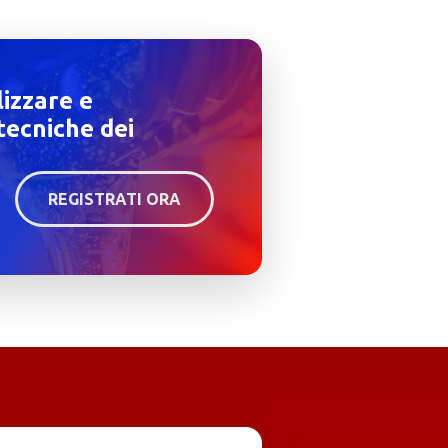
lizzare e
tecniche dei
REGISTRATI ORA