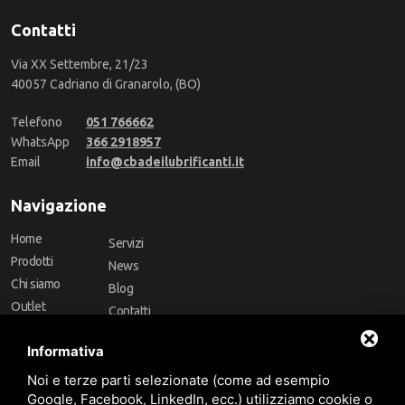
Contatti
Via XX Settembre, 21/23
40057 Cadriano di Granarolo, (BO)
Telefono
051 766662
WhatsApp
366 2918957
Email
info@cbadeilubrificanti.it
Navigazione
Home
Servizi
Prodotti
News
Chi siamo
Blog
Outlet
Contatti
Offerte
Faq
Informativa
Marchi
Noi e terze parti selezionate (come ad esempio
Follow Us
Google, Facebook, LinkedIn, ecc.) utilizziamo cookie o