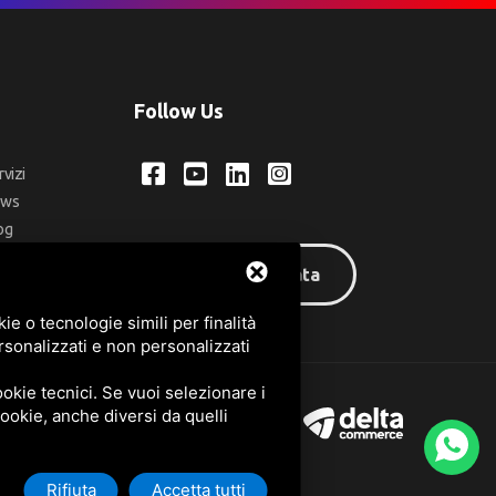
Follow Us
rvizi
ews
og
ntatti
Area riservata
q
e o tecnologie simili per finalità
rsonalizzati e non personalizzati
okie tecnici. Se vuoi selezionare i
 cookie, anche diversi da quelli
Rifiuta
Accetta tutti