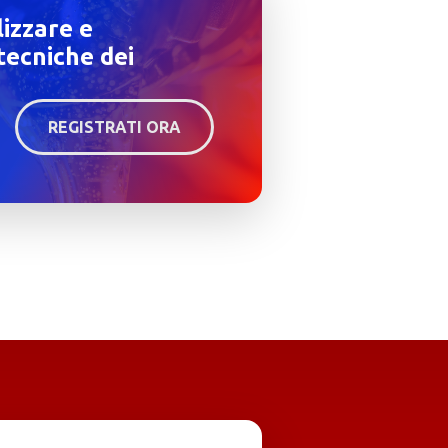
lizzare e
tecniche dei
REGISTRATI ORA