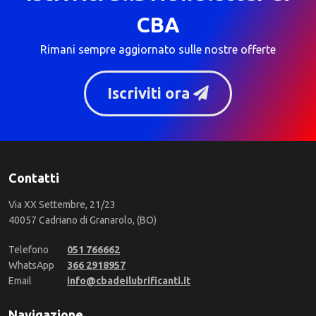
CBA
Rimani sempre aggiornato sulle nostre offerte
Iscriviti ora
Contatti
Via XX Settembre, 21/23
40057 Cadriano di Granarolo, (BO)
Telefono
051 766662
WhatsApp
366 2918957
Email
info@cbadeilubrificanti.it
Navigazione