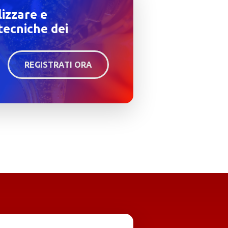
lizzare e
tecniche dei
REGISTRATI ORA