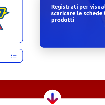
Registrati per visua
scaricare le schede 
prodotti