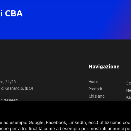
di CBA
Navigazione
Home
re, 21/23
Se
di Granarolo, (BO)
Prodotti
N
Chi siamo
Bl
51 766662
Outlet
Co
66 2918957
Offerte
Fa
fo@cbadeilubrificanti.it
Marchi
e ad esempio Google, Facebook, LinkedIn, ecc.) utilizziamo cooki
nche per altre finalità come ad esempio per mostrati annunci pe