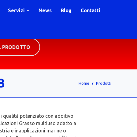
Servizi
News
Blog
Contatti
A PRODOTTO
3
Home
Prodotti
di qualità potenziato con additivo
licazioni Grasso multiuso adatto a
ustria e inapplicazioni marine o