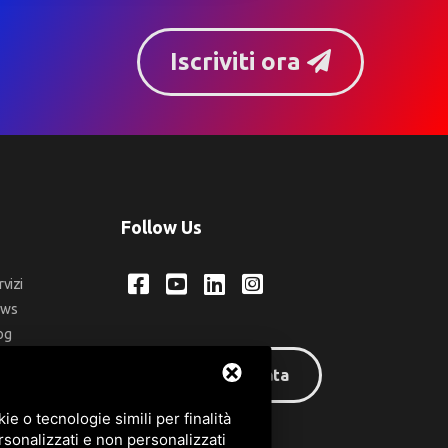
Iscriviti ora
Follow Us
rvizi
ews
og
ntatti
Area riservata
q
e o tecnologie simili per finalità
rsonalizzati e non personalizzati