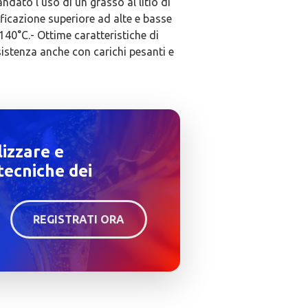
ato l’uso di un grasso al litio di
ificazione superiore ad alte e basse
140°C.- Ottime caratteristiche di
sistenza anche con carichi pesanti e
lizzare e
tecniche dei
REGISTRATI ORA