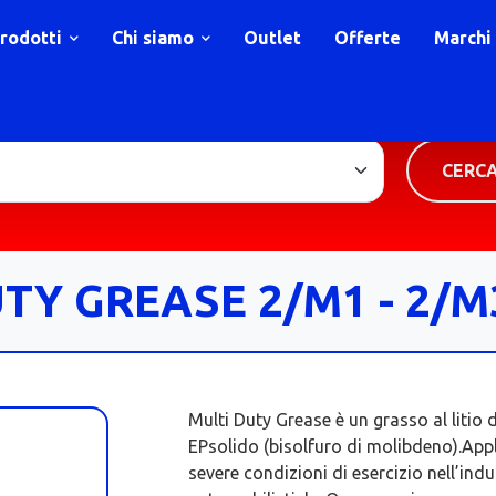
rodotti
Chi siamo
Outlet
Offerte
Marchi
TIPOLOGIA PRODOTTO
CERC
TY GREASE 2/M1 - 2/M
Multi Duty Grease è un grasso al litio 
EPsolido (bisolfuro di molibdeno).App
severe condizioni di esercizio nell’ind