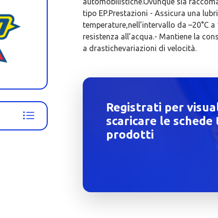
automobilistiche.Ovunque sia raccomand
tipo EP.Prestazioni - Assicura una lubr
temperature,nell’intervallo da –20°C a 
resistenza all’acqua.- Mantiene la con
a drastichevariazioni di velocità.
Registrati per visua
scaricare le schede 
prodotti