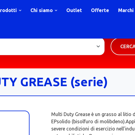
rodotti
Chi siamo
Outlet
Offerte
Marchi
TIPOLOGIA PRODOTTO
CERC
Y GREASE (serie)
Multi Duty Grease è un grasso al litio 
EPsolido (bisolfuro di molibdeno).App
severe condizioni di esercizio nell’ind