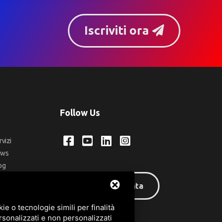
Iscriviti ora
Follow Us
rvizi
ews
og
ntatti
Area riservata
q
e o tecnologie simili per finalità
rsonalizzati e non personalizzati