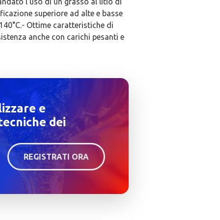
ato l’uso di un grasso al litio di
ificazione superiore ad alte e basse
140°C.- Ottime caratteristiche di
sistenza anche con carichi pesanti e
lizzare e
tecniche dei
REGISTRATI ORA