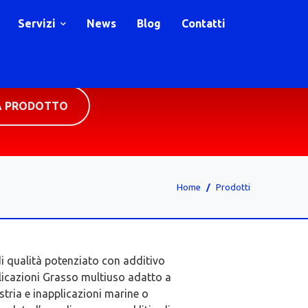
Servizi
News
Blog
Contatti
A PRODOTTO
Home
Prodotti
di qualità potenziato con additivo
licazioni Grasso multiuso adatto a
ustria e inapplicazioni marine o