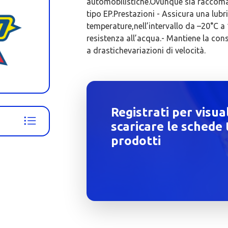
automobilistiche.Ovunque sia raccomand
tipo EP.Prestazioni - Assicura una lubr
temperature,nell’intervallo da –20°C a 
resistenza all’acqua.- Mantiene la con
a drastichevariazioni di velocità.
Registrati per visua
scaricare le schede 
prodotti