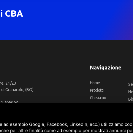
di CBA
Navigazione
Home
re, 21/23
Se
di Granarolo, (BO)
Prodotti
N
Chi siamo
Bl
51 766662
Outlet
Co
66 2918957
Offerte
Fa
fo@cbadeilubrificanti.it
Marchi
e ad esempio Google, Facebook, LinkedIn, ecc.) utilizziamo cooki
nche per altre finalità come ad esempio per mostrati annunci pe