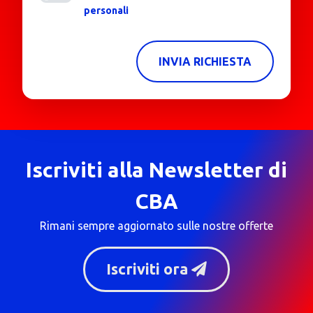
personali
INVIA RICHIESTA
Iscriviti alla Newsletter di
CBA
Rimani sempre aggiornato sulle nostre offerte
Iscriviti ora