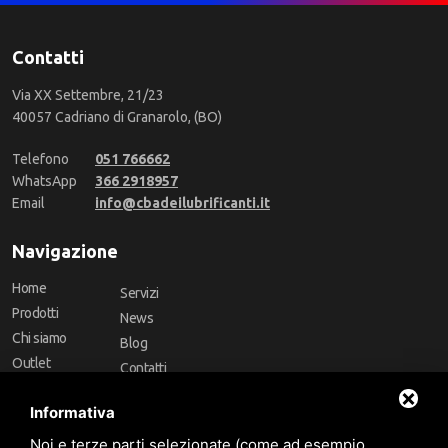
Contatti
Via XX Settembre, 21/23
40057 Cadriano di Granarolo, (BO)
Telefono
051 766662
WhatsApp
366 2918957
Email
info@cbadeilubrificanti.it
Navigazione
Home
Servizi
Prodotti
News
Chi siamo
Blog
Outlet
Contatti
Offerte
Faq
Informativa
Marchi
Noi e terze parti selezionate (come ad esempio