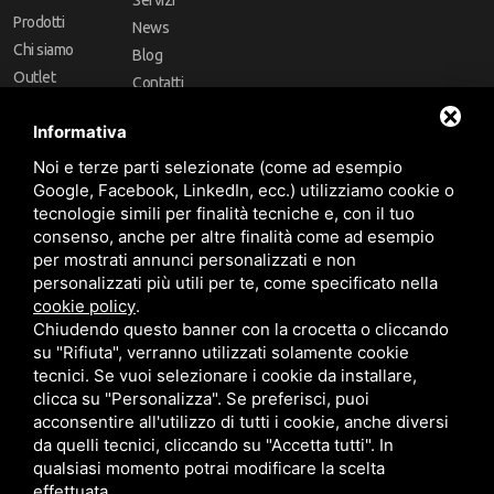
Servizi
Prodotti
News
Chi siamo
Blog
Outlet
Contatti
Offerte
Faq
Informativa
Marchi
Noi e terze parti selezionate (come ad esempio
Follow Us
Google, Facebook, LinkedIn, ecc.) utilizziamo cookie o
tecnologie simili per finalità tecniche e, con il tuo
consenso, anche per altre finalità come ad esempio
per mostrati annunci personalizzati e non
personalizzati più utili per te, come specificato nella
cookie policy
.
Area riservata
Chiudendo questo banner con la crocetta o cliccando
su "Rifiuta", verranno utilizzati solamente cookie
tecnici. Se vuoi selezionare i cookie da installare,
clicca su "Personalizza". Se preferisci, puoi
acconsentire all'utilizzo di tutti i cookie, anche diversi
da quelli tecnici, cliccando su "Accetta tutti". In
CBA dei Lubrificanti Spa - P. IVA 00624811204 - Codice fiscale 03472740376
qualsiasi momento potrai modificare la scelta
R.E.A. n° 293659 - REG. IMPRESE BO Capitale Sociale €. 120.000 int. versati -
Sitemap
Questo sito è protetto da Google reCAPTCHA v3,
Privacy Policy
e
effettuata.