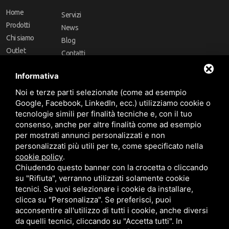
Home
Servizi
Prodotti
News
Chi siamo
Blog
Outlet
Contatti
Offerte
Faq
Informativa
Marchi
Noi e terze parti selezionate (come ad esempio
Follow Us
Google, Facebook, LinkedIn, ecc.) utilizziamo cookie o
tecnologie simili per finalità tecniche e, con il tuo
consenso, anche per altre finalità come ad esempio
per mostrati annunci personalizzati e non
personalizzati più utili per te, come specificato nella
cookie policy
.
Area riservata
Chiudendo questo banner con la crocetta o cliccando
su "Rifiuta", verranno utilizzati solamente cookie
tecnici. Se vuoi selezionare i cookie da installare,
clicca su "Personalizza". Se preferisci, puoi
acconsentire all'utilizzo di tutti i cookie, anche diversi
da quelli tecnici, cliccando su "Accetta tutti". In
CBA dei Lubrificanti Spa - P. IVA 00624811204 - Codice fiscale 03472740376