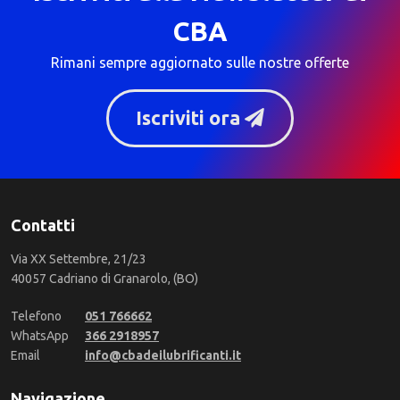
CBA
Rimani sempre aggiornato sulle nostre offerte
Iscriviti ora
Contatti
Via XX Settembre, 21/23
40057 Cadriano di Granarolo, (BO)
Telefono
051 766662
WhatsApp
366 2918957
Email
info@cbadeilubrificanti.it
Navigazione