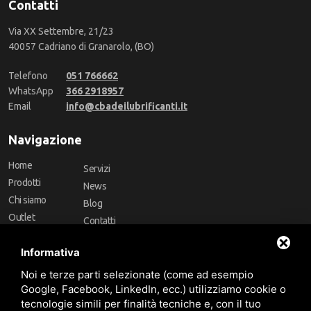
Contatti
Via XX Settembre, 21/23
40057 Cadriano di Granarolo, (BO)
Telefono
051 766662
WhatsApp
366 2918957
Email
info@cbadeilubrificanti.it
Navigazione
Home
Servizi
Prodotti
News
Chi siamo
Blog
Outlet
Contatti
Offerte
Faq
Informativa
Marchi
Noi e terze parti selezionate (come ad esempio
Follow Us
Google, Facebook, LinkedIn, ecc.) utilizziamo cookie o
tecnologie simili per finalità tecniche e, con il tuo