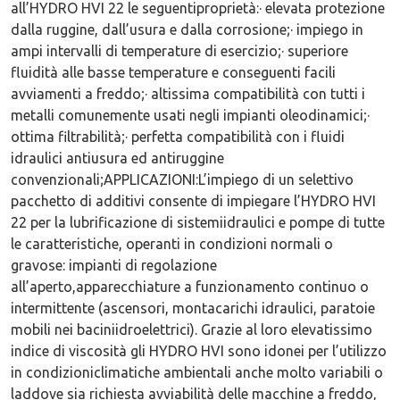
all’HYDRO HVI 22 le seguentiproprietà:· elevata protezione
dalla ruggine, dall’usura e dalla corrosione;· impiego in
ampi intervalli di temperature di esercizio;· superiore
fluidità alle basse temperature e conseguenti facili
avviamenti a freddo;· altissima compatibilità con tutti i
metalli comunemente usati negli impianti oleodinamici;·
ottima filtrabilità;· perfetta compatibilità con i fluidi
idraulici antiusura ed antiruggine
convenzionali;APPLICAZIONI:L’impiego di un selettivo
pacchetto di additivi consente di impiegare l’HYDRO HVI
22 per la lubrificazione di sistemiidraulici e pompe di tutte
le caratteristiche, operanti in condizioni normali o
gravose: impianti di regolazione
all’aperto,apparecchiature a funzionamento continuo o
intermittente (ascensori, montacarichi idraulici, paratoie
mobili nei baciniidroelettrici). Grazie al loro elevatissimo
indice di viscosità gli HYDRO HVI sono idonei per l’utilizzo
in condizioniclimatiche ambientali anche molto variabili o
laddove sia richiesta avviabilità delle macchine a freddo,