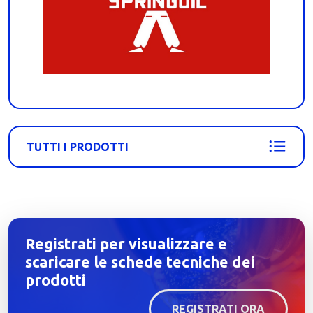
TUTTI I PRODOTTI
Registrati per visualizzare e
scaricare le schede tecniche dei
prodotti
REGISTRATI ORA