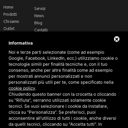
Home
Servizi
Prodotti
News
Chi siamo
Blog
Outlet
Contatti
Offerte
Faq
Informativa
Marchi
Noi e terze parti selezionate (come ad esempio
Follow Us
Google, Facebook, LinkedIn, ecc.) utilizziamo cookie o
tecnologie simili per finalità tecniche e, con il tuo
consenso, anche per altre finalità come ad esempio
per mostrati annunci personalizzati e non
personalizzati più utili per te, come specificato nella
cookie policy
.
Area riservata
Chiudendo questo banner con la crocetta o cliccando
su "Rifiuta", verranno utilizzati solamente cookie
tecnici. Se vuoi selezionare i cookie da installare,
clicca su "Personalizza". Se preferisci, puoi
acconsentire all'utilizzo di tutti i cookie, anche diversi
da quelli tecnici, cliccando su "Accetta tutti". In
CBA dei Lubrificanti Spa - P. IVA 00624811204 - Codice fiscale 03472740376