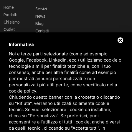
Home
Servizi
Prodotti
News
Chi siamo
Blog
Outlet
Contatti
Offerte
Faq
Informativa
Marchi
Noi e terze parti selezionate (come ad esempio
Follow Us
Google, Facebook, LinkedIn, ecc.) utilizziamo cookie o
tecnologie simili per finalità tecniche e, con il tuo
consenso, anche per altre finalità come ad esempio
per mostrati annunci personalizzati e non
personalizzati più utili per te, come specificato nella
cookie policy
.
Area riservata
Chiudendo questo banner con la crocetta o cliccando
su "Rifiuta", verranno utilizzati solamente cookie
tecnici. Se vuoi selezionare i cookie da installare,
clicca su "Personalizza". Se preferisci, puoi
acconsentire all'utilizzo di tutti i cookie, anche diversi
da quelli tecnici, cliccando su "Accetta tutti". In
CBA dei Lubrificanti Spa - P. IVA 00624811204 - Codice fiscale 03472740376