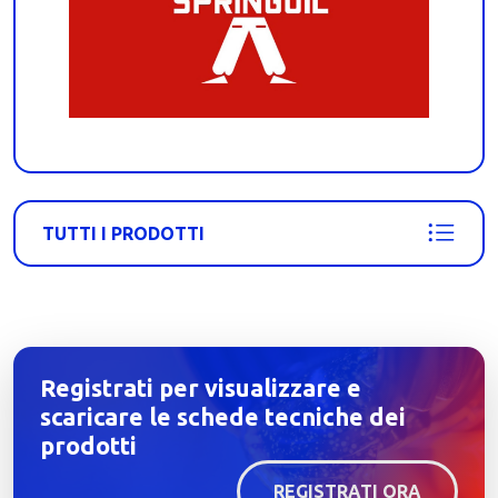
TUTTI I PRODOTTI
Registrati per visualizzare e
scaricare le schede tecniche dei
prodotti
REGISTRATI ORA