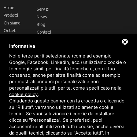
Home
Servizi
Prodotti
News
Chi siamo
Blog
Outlet
Contatti
Offerte
Faq
Informativa
Marchi
Noi e terze parti selezionate (come ad esempio
Follow Us
Google, Facebook, LinkedIn, ecc.) utilizziamo cookie o
tecnologie simili per finalità tecniche e, con il tuo
consenso, anche per altre finalità come ad esempio
per mostrati annunci personalizzati e non
personalizzati più utili per te, come specificato nella
cookie policy
.
Area riservata
Chiudendo questo banner con la crocetta o cliccando
su "Rifiuta", verranno utilizzati solamente cookie
tecnici. Se vuoi selezionare i cookie da installare,
clicca su "Personalizza". Se preferisci, puoi
acconsentire all'utilizzo di tutti i cookie, anche diversi
da quelli tecnici, cliccando su "Accetta tutti". In
CBA dei Lubrificanti Spa - P. IVA 00624811204 - Codice fiscale 03472740376