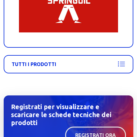
TUTTI I PRODOTTI
Registrati per visualizzare e
scaricare le schede tecniche dei
prodotti
REGISTRATI ORA