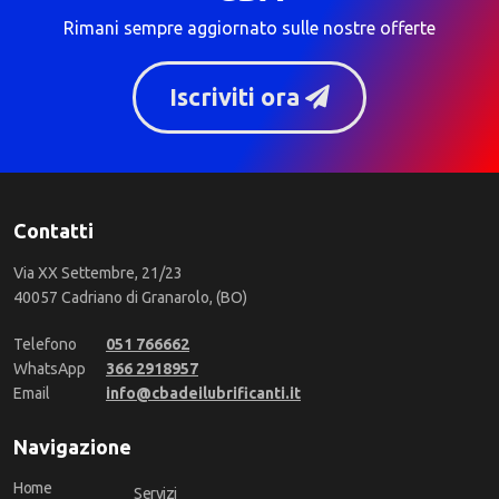
Rimani sempre aggiornato sulle nostre offerte
Iscriviti ora
Contatti
Via XX Settembre, 21/23
40057 Cadriano di Granarolo, (BO)
Telefono
051 766662
WhatsApp
366 2918957
Email
info@cbadeilubrificanti.it
Navigazione
Home
Servizi