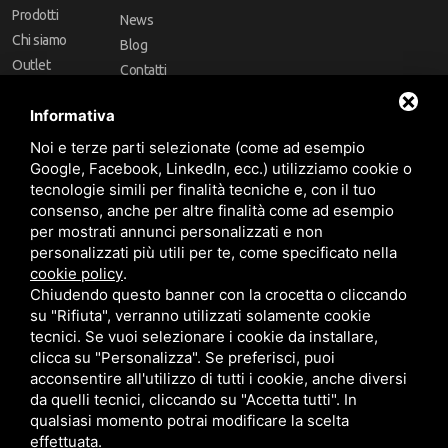
Prodotti
News
Chi siamo
Blog
Outlet
Contatti
Offerte
Faq
Informativa
Marchi
Noi e terze parti selezionate (come ad esempio
Follow Us
Google, Facebook, LinkedIn, ecc.) utilizziamo cookie o
tecnologie simili per finalità tecniche e, con il tuo
consenso, anche per altre finalità come ad esempio
per mostrati annunci personalizzati e non
personalizzati più utili per te, come specificato nella
cookie policy
.
Area riservata
Chiudendo questo banner con la crocetta o cliccando
su "Rifiuta", verranno utilizzati solamente cookie
tecnici. Se vuoi selezionare i cookie da installare,
clicca su "Personalizza". Se preferisci, puoi
acconsentire all'utilizzo di tutti i cookie, anche diversi
da quelli tecnici, cliccando su "Accetta tutti". In
CBA dei Lubrificanti Spa - P. IVA 00624811204 - Codice fiscale 03472740376
qualsiasi momento potrai modificare la scelta
R.E.A. n° 293659 - REG. IMPRESE BO Capitale Sociale €. 120.000 int. versati -
Sitemap
Questo sito è protetto da Google reCAPTCHA v3,
Privacy Policy
e
effettuata.
Termini di servizio
di Google