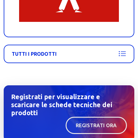
TUTTI I PRODOTTI
Registrati per visualizzare e
scaricare le schede tecniche dei
prodotti
REGISTRATI ORA