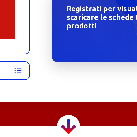
Registrati per visua
scaricare le schede 
prodotti