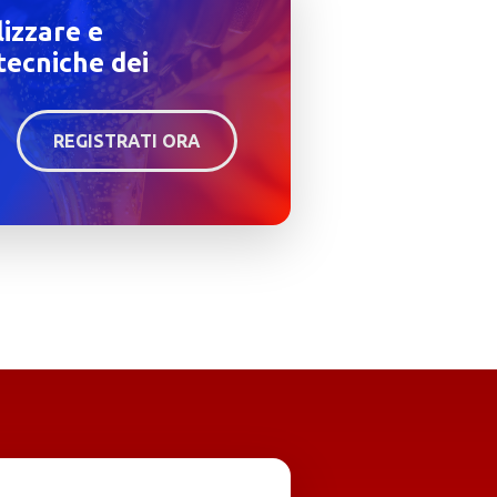
lizzare e
tecniche dei
REGISTRATI ORA