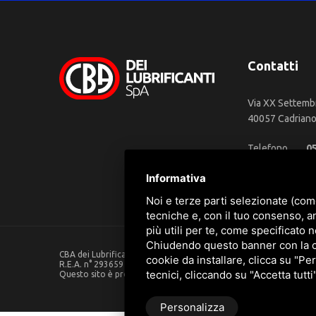
Contatti
Via XX Settemb
40057 Cadriano 
Telefono
0
WhatsApp
3
Informativa
Email
in
Noi e terze parti selezionate (com
tecniche e, con il tuo consenso, a
più utili per te, come specificato n
Chiudendo questo banner con la cro
CBA dei Lubrificanti Spa - P. IVA 00624811204 - Codice fiscale 0
cookie da installare, clicca su "Per
R.E.A. n° 293659 - REG. IMPRESE BO Capitale Sociale €. 120.000 in
tecnici, cliccando su "Accetta tutti
Questo sito è protetto da Google reCAPTCHA v3,
Privacy Policy
Personalizza