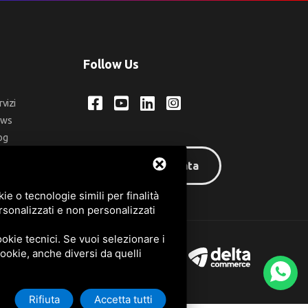
Follow Us
rvizi
ews
og
ntatti
Area riservata
q
e o tecnologie simili per finalità
rsonalizzati e non personalizzati
okie tecnici. Se vuoi selezionare i
 cookie, anche diversi da quelli
Rifiuta
Accetta tutti