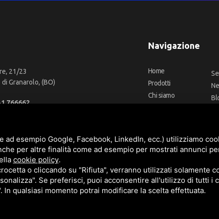
Navigazione
Home
re, 21/23
Se
di Granarolo, (BO)
Prodotti
N
Chi siamo
Bl
51 766662
Outlet
Co
66 2918957
Offerte
Fa
fo@cbadeilubrificanti.it
Marchi
e ad esempio Google, Facebook, LinkedIn, ecc.) utilizziamo cooki
nche per altre finalità come ad esempio per mostrati annunci pe
ella
cookie policy
.
cetta o cliccando su "Rifiuta", verranno utilizzati solamente co
3472740376
sonalizza". Se preferisci, puoi acconsentire all'utilizzo di tutti i
t. versati -
Sitemap
". In qualsiasi momento potrai modificare la scelta effettuata.
e
Termini di servizio
di Google