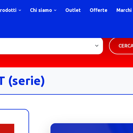
rodotti
Chi siamo
Outlet
Offerte
Marchi
TIPOLOGIA PRODOTTO
CERC
 (serie)