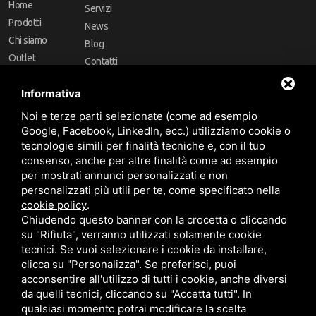
Home
Servizi
Prodotti
News
Chi siamo
Blog
Outlet
Contatti
Offerte
Faq
Informativa
Marchi
Noi e terze parti selezionate (come ad esempio
Follow Us
Google, Facebook, LinkedIn, ecc.) utilizziamo cookie o
tecnologie simili per finalità tecniche e, con il tuo
consenso, anche per altre finalità come ad esempio
per mostrati annunci personalizzati e non
personalizzati più utili per te, come specificato nella
cookie policy
.
Area riservata
Chiudendo questo banner con la crocetta o cliccando
su "Rifiuta", verranno utilizzati solamente cookie
tecnici. Se vuoi selezionare i cookie da installare,
clicca su "Personalizza". Se preferisci, puoi
acconsentire all'utilizzo di tutti i cookie, anche diversi
da quelli tecnici, cliccando su "Accetta tutti". In
CBA dei Lubrificanti Spa - P. IVA 00624811204 - Codice fiscale 03472740376
qualsiasi momento potrai modificare la scelta
R.E.A. n° 293659 - REG. IMPRESE BO Capitale Sociale €. 120.000 int. versati -