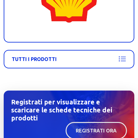
TUTTI I PRODOTTI
Registrati per visualizzare e
scaricare le schede tecniche dei
prodotti
REGISTRATI ORA