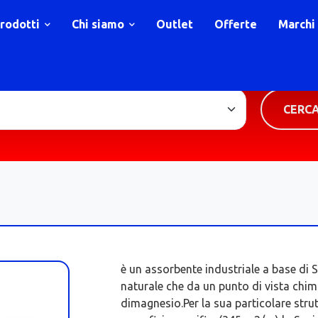
rodotti
Chi siamo
Outlet
Offerte
Marchi
TIPOLOGIA PRODOTTO
CERC
è un assorbente industriale a base di S
naturale che da un punto di vista chimi
dimagnesio.Per la sua particolare stru