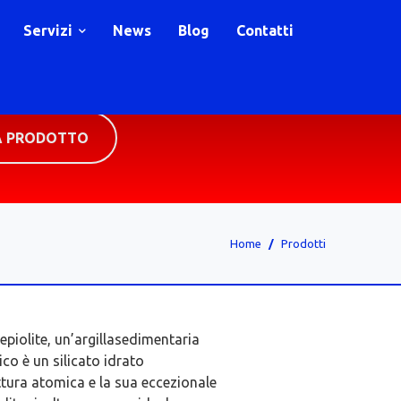
Servizi
News
Blog
Contatti
A PRODOTTO
Home
Prodotti
epiolite, un’argillasedimentaria
co è un silicato idrato
ttura atomica e la sua eccezionale