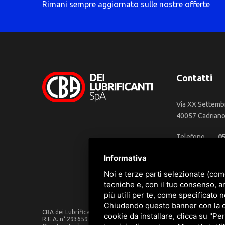
Rimani sempre aggiornato sulle nostre offerte
Contatti
Via XX Settemb
40057 Cadriano 
Telefono
0
WhatsApp
3
Informativa
Email
in
Noi e terze parti selezionate (com
tecniche e, con il tuo consenso, a
più utili per te, come specificato n
Chiudendo questo banner con la cro
CBA dei Lubrificanti Spa - P. IVA 00624811204 - Codice fiscale 0
cookie da installare, clicca su "Per
R.E.A. n° 293659 - REG. IMPRESE BO Capitale Sociale €. 120.000 in