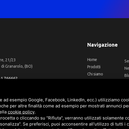
Navigazione
Home
re, 21/23
Se
di Granarolo, (BO)
Prodotti
N
Chi siamo
Bl
51 766662
Outlet
Co
66 2918957
Offerte
Fa
fo@cbadeilubrificanti.it
Marchi
e ad esempio Google, Facebook, LinkedIn, ecc.) utilizziamo cooki
nche per altre finalità come ad esempio per mostrati annunci pe
ella
cookie policy
.
cetta o cliccando su "Rifiuta", verranno utilizzati solamente co
3472740376
sonalizza". Se preferisci, puoi acconsentire all'utilizzo di tutti i
t. versati -
Sitemap