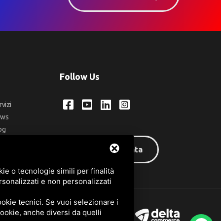
Follow Us
rvizi
ews
og
ntatti
Area riservata
q
e o tecnologie simili per finalità
rsonalizzati e non personalizzati
okie tecnici. Se vuoi selezionare i
 cookie, anche diversi da quelli