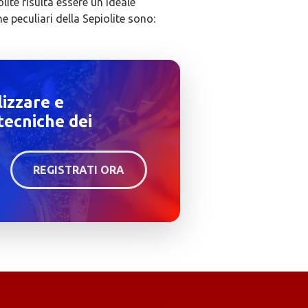
lite risulta essere un ideale
e peculiari della Sepiolite sono:
lizzare e
tecniche dei
REGISTRATI ORA