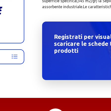
superficie specifica(345 m2/gr) la Sepio
assorbente industriale.Le caratteristich
Registrati per visua
scaricare le schede 
prodotti