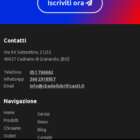
Iscriviti ora
Contatti
Via XX Settembre, 21/23
40057 Cadriano di Granarolo, (BO)
Telefono
051 766662
WhatsApp
366 2918957
Email
info@cbadeilubrificanti.it
Navigazione
Home
Servizi
Prodotti
News
Chi siamo
Blog
Outlet
Contatti