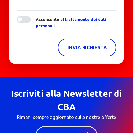
Acconsento al
trattamento dei dati
personali
INVIA RICHIESTA
Iscriviti alla Newsletter di
CBA
Rimani sempre aggiornato sulle nostre offerte