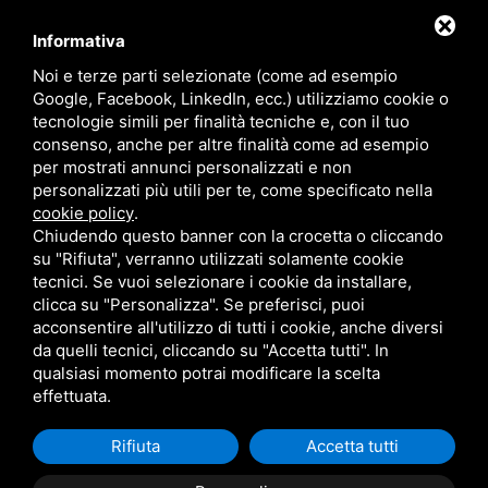
Offerte
Faq
Informativa
Marchi
Noi e terze parti selezionate (come ad esempio
Follow Us
Google, Facebook, LinkedIn, ecc.) utilizziamo cookie o
tecnologie simili per finalità tecniche e, con il tuo
consenso, anche per altre finalità come ad esempio
per mostrati annunci personalizzati e non
personalizzati più utili per te, come specificato nella
cookie policy
.
Area riservata
Chiudendo questo banner con la crocetta o cliccando
su "Rifiuta", verranno utilizzati solamente cookie
tecnici. Se vuoi selezionare i cookie da installare,
clicca su "Personalizza". Se preferisci, puoi
acconsentire all'utilizzo di tutti i cookie, anche diversi
da quelli tecnici, cliccando su "Accetta tutti". In
CBA dei Lubrificanti Spa - P. IVA 00624811204 - Codice fiscale 03472740376
qualsiasi momento potrai modificare la scelta
R.E.A. n° 293659 - REG. IMPRESE BO Capitale Sociale €. 120.000 int. versati -
Sitemap
Questo sito è protetto da Google reCAPTCHA v3,
Privacy Policy
e
effettuata.
Termini di servizio
di Google
Rifiuta
Accetta tutti