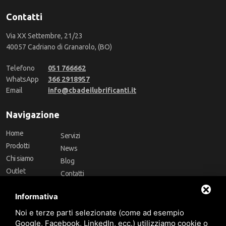
Contatti
Via XX Settembre, 21/23
40057 Cadriano di Granarolo, (BO)
Telefono
051 766662
WhatsApp
366 2918957
Email
info@cbadeilubrificanti.it
Navigazione
Home
Servizi
Prodotti
News
Chi siamo
Blog
Outlet
Contatti
Offerte
Faq
Informativa
Marchi
Noi e terze parti selezionate (come ad esempio
Follow Us
Google, Facebook, LinkedIn, ecc.) utilizziamo cookie o