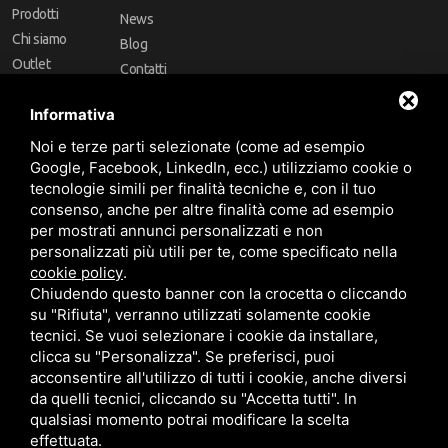
Prodotti
News
Chi siamo
Blog
Outlet
Contatti
Offerte
Faq
Informativa
Marchi
Noi e terze parti selezionate (come ad esempio
Follow Us
Google, Facebook, LinkedIn, ecc.) utilizziamo cookie o
tecnologie simili per finalità tecniche e, con il tuo
consenso, anche per altre finalità come ad esempio
per mostrati annunci personalizzati e non
personalizzati più utili per te, come specificato nella
cookie policy
.
Area riservata
Chiudendo questo banner con la crocetta o cliccando
su "Rifiuta", verranno utilizzati solamente cookie
tecnici. Se vuoi selezionare i cookie da installare,
clicca su "Personalizza". Se preferisci, puoi
acconsentire all'utilizzo di tutti i cookie, anche diversi
da quelli tecnici, cliccando su "Accetta tutti". In
CBA dei Lubrificanti Spa - P. IVA 00624811204 - Codice fiscale 03472740376
qualsiasi momento potrai modificare la scelta
R.E.A. n° 293659 - REG. IMPRESE BO Capitale Sociale €. 120.000 int. versati -
Sitemap
Questo sito è protetto da Google reCAPTCHA v3,
Privacy Policy
e
effettuata.
Termini di servizio
di Google