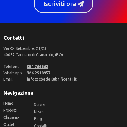
Iscriviti ora
Contatti
Via XX Settembre, 21/23
40057 Cadriano di Granarolo, (BO)
Telefono
051 766662
WhatsApp
366 2918957
Email
info@cbadeilubrificanti.it
Navigazione
Home
Servizi
Prodotti
News
Chi siamo
Blog
Outlet
Contatti