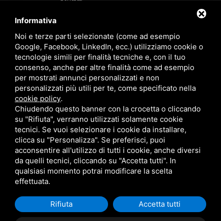
Offerte
Faq
Informativa
Marchi
Noi e terze parti selezionate (come ad esempio
Follow Us
Google, Facebook, LinkedIn, ecc.) utilizziamo cookie o
tecnologie simili per finalità tecniche e, con il tuo
consenso, anche per altre finalità come ad esempio
per mostrati annunci personalizzati e non
personalizzati più utili per te, come specificato nella
cookie policy
.
Area riservata
Chiudendo questo banner con la crocetta o cliccando
su "Rifiuta", verranno utilizzati solamente cookie
tecnici. Se vuoi selezionare i cookie da installare,
clicca su "Personalizza". Se preferisci, puoi
acconsentire all'utilizzo di tutti i cookie, anche diversi
da quelli tecnici, cliccando su "Accetta tutti". In
CBA dei Lubrificanti Spa - P. IVA 00624811204 - Codice fiscale 03472740376
qualsiasi momento potrai modificare la scelta
R.E.A. n° 293659 - REG. IMPRESE BO Capitale Sociale €. 120.000 int. versati -
Sitemap
Questo sito è protetto da Google reCAPTCHA v3,
Privacy Policy
e
effettuata.
Termini di servizio
di Google
Rifiuta
Accetta tutti