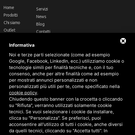
Home
Servizi
Prodotti
News
Chi siamo
Blog
Outlet
Contatti
Offerte
Faq
Informativa
Marchi
Noi e terze parti selezionate (come ad esempio
Follow Us
Google, Facebook, LinkedIn, ecc.) utilizziamo cookie o
tecnologie simili per finalità tecniche e, con il tuo
consenso, anche per altre finalità come ad esempio
per mostrati annunci personalizzati e non
personalizzati più utili per te, come specificato nella
cookie policy
.
Area riservata
Chiudendo questo banner con la crocetta o cliccando
su "Rifiuta", verranno utilizzati solamente cookie
tecnici. Se vuoi selezionare i cookie da installare,
clicca su "Personalizza". Se preferisci, puoi
acconsentire all'utilizzo di tutti i cookie, anche diversi
da quelli tecnici, cliccando su "Accetta tutti". In
CBA dei Lubrificanti Spa - P. IVA 00624811204 - Codice fiscale 03472740376