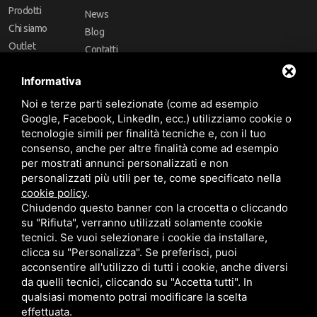
Prodotti
News
Chi siamo
Blog
Outlet
Contatti
Offerte
Faq
Informativa
Marchi
Noi e terze parti selezionate (come ad esempio
Follow Us
Google, Facebook, LinkedIn, ecc.) utilizziamo cookie o
tecnologie simili per finalità tecniche e, con il tuo
consenso, anche per altre finalità come ad esempio
per mostrati annunci personalizzati e non
personalizzati più utili per te, come specificato nella
cookie policy
.
Area riservata
Chiudendo questo banner con la crocetta o cliccando
su "Rifiuta", verranno utilizzati solamente cookie
tecnici. Se vuoi selezionare i cookie da installare,
clicca su "Personalizza". Se preferisci, puoi
acconsentire all'utilizzo di tutti i cookie, anche diversi
da quelli tecnici, cliccando su "Accetta tutti". In
CBA dei Lubrificanti Spa - P. IVA 00624811204 - Codice fiscale 03472740376
qualsiasi momento potrai modificare la scelta
R.E.A. n° 293659 - REG. IMPRESE BO Capitale Sociale €. 120.000 int. versati -
Sitemap
Questo sito è protetto da Google reCAPTCHA v3,
Privacy Policy
e
effettuata.
Termini di servizio
di Google