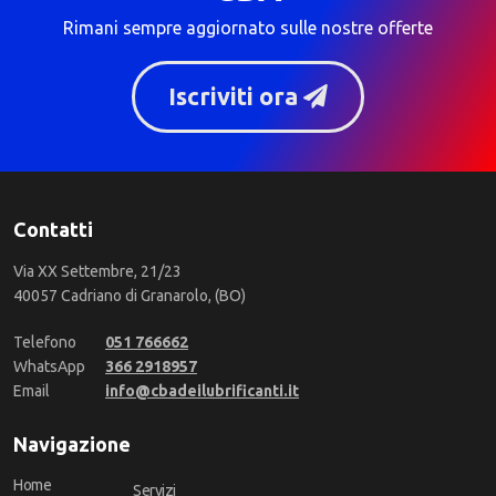
Rimani sempre aggiornato sulle nostre offerte
Iscriviti ora
Contatti
Via XX Settembre, 21/23
40057 Cadriano di Granarolo, (BO)
Telefono
051 766662
WhatsApp
366 2918957
Email
info@cbadeilubrificanti.it
Navigazione
Home
Servizi