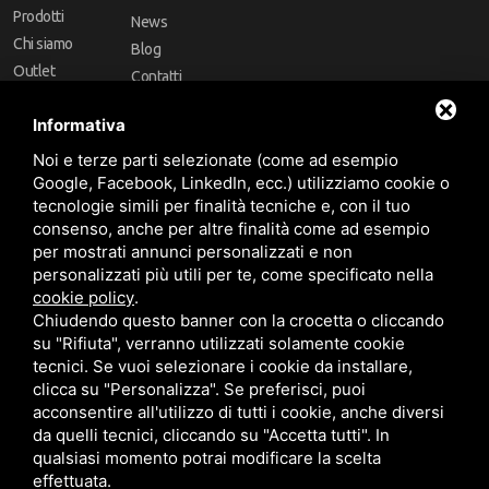
Prodotti
News
Chi siamo
Blog
Outlet
Contatti
Offerte
Faq
Informativa
Marchi
Noi e terze parti selezionate (come ad esempio
Follow Us
Google, Facebook, LinkedIn, ecc.) utilizziamo cookie o
tecnologie simili per finalità tecniche e, con il tuo
consenso, anche per altre finalità come ad esempio
per mostrati annunci personalizzati e non
personalizzati più utili per te, come specificato nella
cookie policy
.
Area riservata
Chiudendo questo banner con la crocetta o cliccando
su "Rifiuta", verranno utilizzati solamente cookie
tecnici. Se vuoi selezionare i cookie da installare,
clicca su "Personalizza". Se preferisci, puoi
acconsentire all'utilizzo di tutti i cookie, anche diversi
da quelli tecnici, cliccando su "Accetta tutti". In
CBA dei Lubrificanti Spa - P. IVA 00624811204 - Codice fiscale 03472740376
qualsiasi momento potrai modificare la scelta
R.E.A. n° 293659 - REG. IMPRESE BO Capitale Sociale €. 120.000 int. versati -
Sitemap
Questo sito è protetto da Google reCAPTCHA v3,
Privacy Policy
e
effettuata.
Termini di servizio
di Google