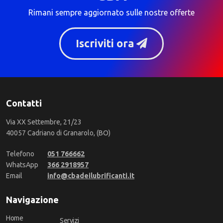
Rimani sempre aggiornato sulle nostre offerte
Iscriviti ora
Contatti
Via XX Settembre, 21/23
40057 Cadriano di Granarolo, (BO)
Telefono
051 766662
WhatsApp
366 2918957
Email
info@cbadeilubrificanti.it
Navigazione
Home
Servizi