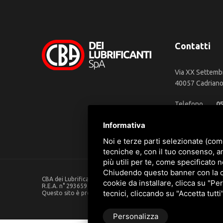
Contatti
Via XX Settemb
40057 Cadriano 
Telefono
0
WhatsApp
3
Informativa
Email
in
Noi e terze parti selezionate (com
tecniche e, con il tuo consenso, a
più utili per te, come specificato n
Chiudendo questo banner con la cro
CBA dei Lubrificanti Spa - P. IVA 00624811204 - Codice fiscale 0
cookie da installare, clicca su "Per
R.E.A. n° 293659 - REG. IMPRESE BO Capitale Sociale €. 120.000 in
tecnici, cliccando su "Accetta tutti
Questo sito è protetto da Google reCAPTCHA v3,
Privacy Policy
Personalizza