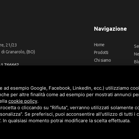
Navigazione
Home
re, 21/23
Se
di Granarolo, (BO)
Prodotti
N
Chi siamo
Bl
51 766662
Outlet
Co
66 2918957
Offerte
Fa
fo@cbadeilubrificanti.it
Marchi
e ad esempio Google, Facebook, LinkedIn, ecc.) utilizziamo cooki
nche per altre finalità come ad esempio per mostrati annunci pe
ella
cookie policy
.
cetta o cliccando su "Rifiuta", verranno utilizzati solamente co
3472740376
sonalizza". Se preferisci, puoi acconsentire all'utilizzo di tutti i
t. versati -
Sitemap
". In qualsiasi momento potrai modificare la scelta effettuata.
e
Termini di servizio
di Google