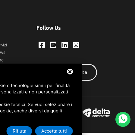
Follow Us
rvizi
ews
og
ntatti
Area riservata
q
e o tecnologie simili per finalità
rsonalizzati e non personalizzati
okie tecnici. Se vuoi selezionare i
 cookie, anche diversi da quelli
Rifiuta
Accetta tutti