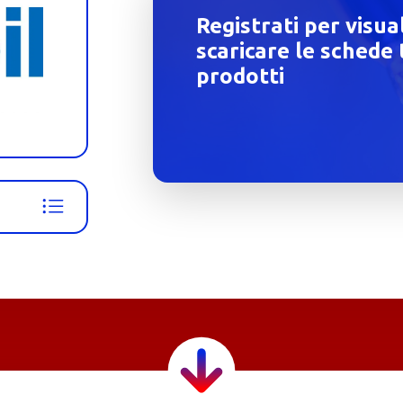
Registrati per visua
scaricare le schede 
prodotti