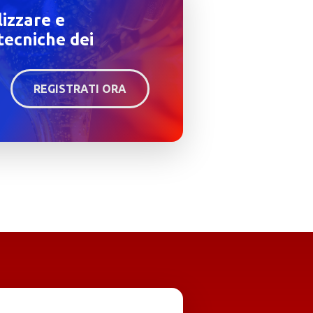
lizzare e
tecniche dei
REGISTRATI ORA