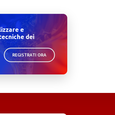
lizzare e
tecniche dei
REGISTRATI ORA