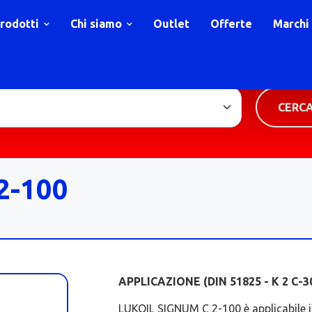
rodotti
Chi siamo
Outlet
Offerte
Marchi
TIPOLOGIA PRODOTTO
CERC
2-100
APPLICAZIONE (DIN 51825 - K 2 C-3
LUKOIL SIGNUM C 2-100 è applicabile in 