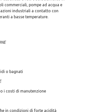
coli commerciali, pompe ad acqua e
cazioni industriali a contatto con
peranti a basse temperature.
ONE
midi o bagnati
E
do i costi di manutenzione
he in condizioni di forte acidità