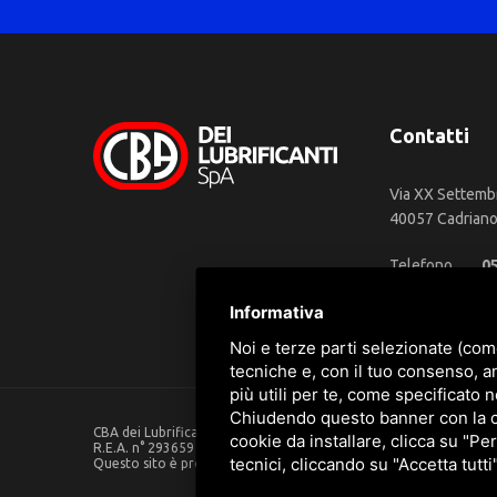
Contatti
Via XX Settemb
40057 Cadriano 
Telefono
0
WhatsApp
3
Informativa
Email
in
Noi e terze parti selezionate (com
tecniche e, con il tuo consenso, a
più utili per te, come specificato n
Chiudendo questo banner con la cro
CBA dei Lubrificanti Spa - P. IVA 00624811204 - Codice fiscale 0
cookie da installare, clicca su "Per
R.E.A. n° 293659 - REG. IMPRESE BO Capitale Sociale €. 120.000 in
tecnici, cliccando su "Accetta tutti
Questo sito è protetto da Google reCAPTCHA v3,
Privacy Policy