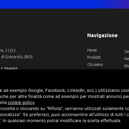
Navigazione
Home
re, 21/23
Se
di Granarolo, (BO)
Prodotti
N
Chi siamo
Bl
51 766662
Outlet
Co
66 2918957
Offerte
Fa
fo@cbadeilubrificanti.it
Marchi
e ad esempio Google, Facebook, LinkedIn, ecc.) utilizziamo cooki
nche per altre finalità come ad esempio per mostrati annunci pe
ella
cookie policy
.
cetta o cliccando su "Rifiuta", verranno utilizzati solamente co
3472740376
sonalizza". Se preferisci, puoi acconsentire all'utilizzo di tutti i
t. versati -
Sitemap
". In qualsiasi momento potrai modificare la scelta effettuata.
e
Termini di servizio
di Google