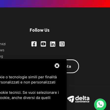
Follow Us
rvizi
ews
og
ntatti
Area riservata
q
e o tecnologie simili per finalità
rsonalizzati e non personalizzati
okie tecnici. Se vuoi selezionare i
 cookie, anche diversi da quelli