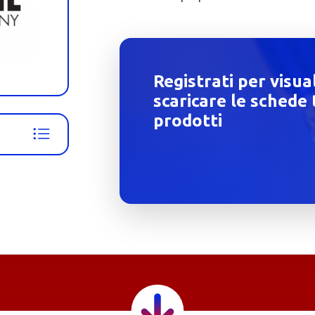
Registrati per visua
scaricare le schede 
prodotti