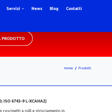
Servizi
News
Blog
Contatti
A PRODOTTO
Home
Prodotti
0; ISO 6743-9 L-XCAHA2)
cuscinetti a rulli e strisciamento in