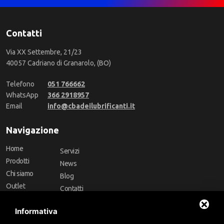
Contatti
Via XX Settembre, 21/23
40057 Cadriano di Granarolo, (BO)
Telefono
051 766662
WhatsApp
366 2918957
Email
info@cbadeilubrificanti.it
Navigazione
Home
Servizi
Prodotti
News
Chi siamo
Blog
Outlet
Contatti
Offerte
Faq
Informativa
Marchi