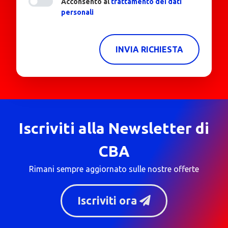
Acconsento al
trattamento dei dati
personali
INVIA RICHIESTA
Iscriviti alla Newsletter di
CBA
Rimani sempre aggiornato sulle nostre offerte
Iscriviti ora