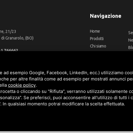
Navigazione
Home
re, 21/23
Se
di Granarolo, (BO)
Prodotti
N
Chi siamo
Bl
51 766662
Outlet
Co
66 2918957
Offerte
Fa
fo@cbadeilubrificanti.it
Marchi
e ad esempio Google, Facebook, LinkedIn, ecc.) utilizziamo cooki
nche per altre finalità come ad esempio per mostrati annunci pe
ella
cookie policy
.
cetta o cliccando su "Rifiuta", verranno utilizzati solamente co
3472740376
sonalizza". Se preferisci, puoi acconsentire all'utilizzo di tutti i
t. versati -
Sitemap
". In qualsiasi momento potrai modificare la scelta effettuata.
e
Termini di servizio
di Google