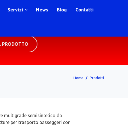
Servizi
News
Blog
Contatti
A PRODOTTO
Home
Prodotti
e multigrade semisintetico da
vetture per trasporto passeggeri con