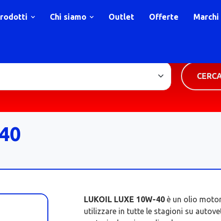
rodotti
Chi siamo
Outlet
Offerte
Marchi
TIPOLOGIA PRODOTTO
CERC
40
LUKOIL LUXE 10W-40
è un olio motor
utilizzare in tutte le stagioni su auto