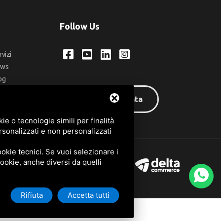
Follow Us
rvizi
ews
og
ntatti
Area riservata
q
e o tecnologie simili per finalità
rsonalizzati e non personalizzati
okie tecnici. Se vuoi selezionare i
 cookie, anche diversi da quelli
Rifiuta
Accetta tutti