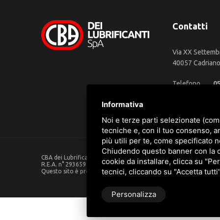
Contatti
Via XX Settemb
40057 Cadriano 
Telefono
0
WhatsApp
3
Informativa
Email
in
Noi e terze parti selezionate (com
tecniche e, con il tuo consenso, a
più utili per te, come specificato n
Chiudendo questo banner con la cro
CBA dei Lubrificanti Spa - P. IVA 00624811204 - Codice fiscale 0
cookie da installare, clicca su "Per
R.E.A. n° 293659 - REG. IMPRESE BO Capitale Sociale €. 120.000 in
tecnici, cliccando su "Accetta tutti
Questo sito è protetto da Google reCAPTCHA v3,
Privacy Policy
Personalizza