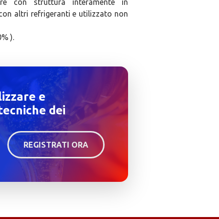
are con struttura interamente in
n altri refrigeranti e utilizzato non
% ).
lizzare e
tecniche dei
REGISTRATI ORA