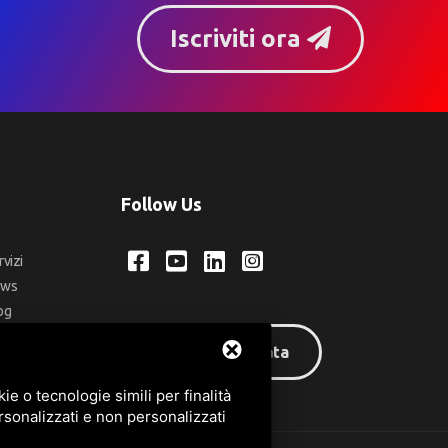
Iscriviti ora
Follow Us
rvizi
ews
og
ntatti
Area riservata
q
e o tecnologie simili per finalità
rsonalizzati e non personalizzati