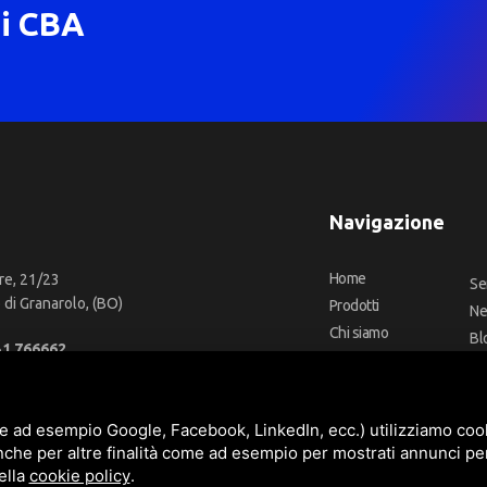
di CBA
Navigazione
Home
re, 21/23
Se
di Granarolo, (BO)
Prodotti
N
Chi siamo
Bl
51 766662
Outlet
Co
66 2918957
Offerte
Fa
fo@cbadeilubrificanti.it
Marchi
e ad esempio Google, Facebook, LinkedIn, ecc.) utilizziamo cooki
nche per altre finalità come ad esempio per mostrati annunci pe
ella
cookie policy
.