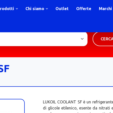
rodotti
Chi siamo
Outlet
Offerte
Marchi
TIPOLOGIA PRODOTTO
CERC
SF
LUKOIL COOLANT SF è un refrigerante 
di glicole etilenico, esente da nitrati 