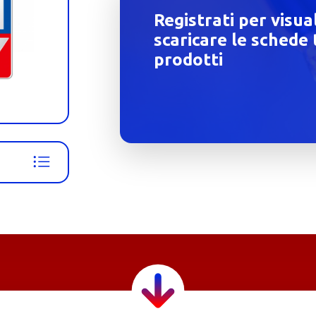
Registrati per visua
scaricare le schede 
prodotti