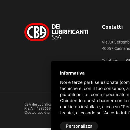
Contatti
Via XX Settemb
40057 Cadriano 
Telefono
0
WhatsApp
3
Informativa
Email
in
Noi e terze parti selezionate (com
tecniche e, con il tuo consenso, a
più utili per te, come specificato n
Chiudendo questo banner con la cro
CBA dei Lubrificanti Spa - P. IVA 00624811204 - Codice fiscale 0
cookie da installare, clicca su "Per
R.E.A. n° 293659 - REG. IMPRESE BO Capitale Sociale €. 120.000 in
tecnici, cliccando su "Accetta tutti
Questo sito è protetto da Google reCAPTCHA v3,
Privacy Policy
Personalizza