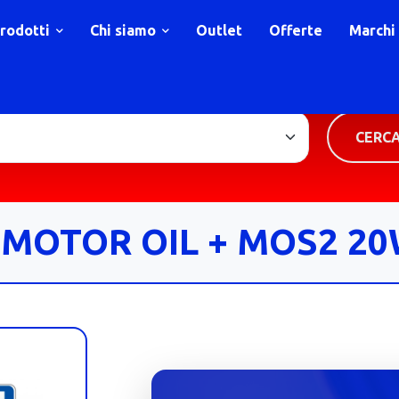
rodotti
Chi siamo
Outlet
Offerte
Marchi
TIPOLOGIA PRODOTTO
CERC
 MOTOR OIL + MOS2 20