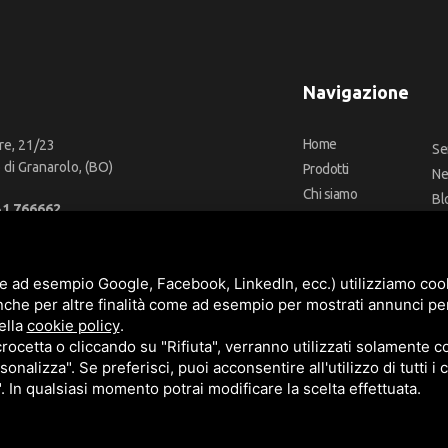
Navigazione
Home
re, 21/23
Se
di Granarolo, (BO)
Prodotti
N
Chi siamo
Bl
51 766662
Outlet
Co
66 2918957
Offerte
Fa
fo@cbadeilubrificanti.it
Marchi
e ad esempio Google, Facebook, LinkedIn, ecc.) utilizziamo cooki
nche per altre finalità come ad esempio per mostrati annunci pe
ella
cookie policy
.
cetta o cliccando su "Rifiuta", verranno utilizzati solamente co
3472740376
sonalizza". Se preferisci, puoi acconsentire all'utilizzo di tutti i
t. versati -
Sitemap
". In qualsiasi momento potrai modificare la scelta effettuata.
e
Termini di servizio
di Google