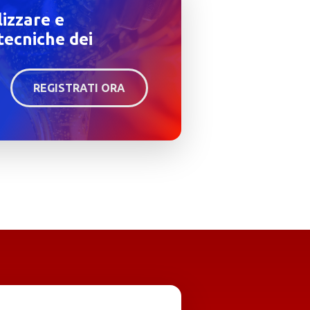
lizzare e
tecniche dei
REGISTRATI ORA