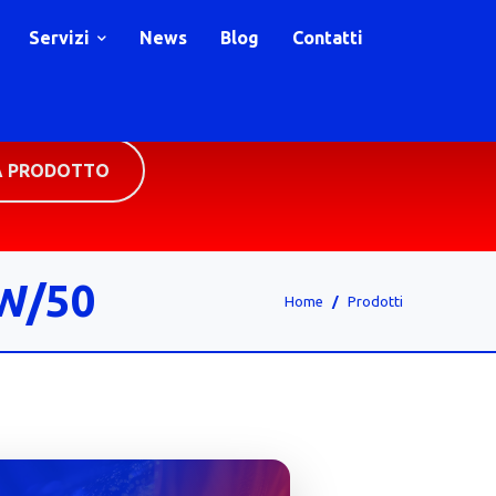
Servizi
News
Blog
Contatti
A PRODOTTO
W/50
Home
Prodotti