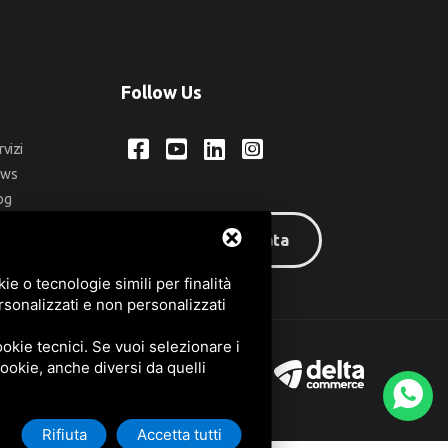
Follow Us
rvizi
ews
og
ntatti
Area riservata
q
e o tecnologie simili per finalità
rsonalizzati e non personalizzati
okie tecnici. Se vuoi selezionare i
 cookie, anche diversi da quelli
Rifiuta
Accetta tutti