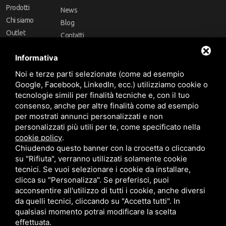
Prodotti
News
Chi siamo
Blog
Outlet
Contatti
Offerte
Faq
Informativa
Marchi
Noi e terze parti selezionate (come ad esempio
Follow Us
Google, Facebook, LinkedIn, ecc.) utilizziamo cookie o
tecnologie simili per finalità tecniche e, con il tuo
consenso, anche per altre finalità come ad esempio
per mostrati annunci personalizzati e non
personalizzati più utili per te, come specificato nella
cookie policy
.
Area riservata
Chiudendo questo banner con la crocetta o cliccando
su "Rifiuta", verranno utilizzati solamente cookie
tecnici. Se vuoi selezionare i cookie da installare,
clicca su "Personalizza". Se preferisci, puoi
acconsentire all'utilizzo di tutti i cookie, anche diversi
da quelli tecnici, cliccando su "Accetta tutti". In
CBA dei Lubrificanti Spa - P. IVA 00624811204 - Codice fiscale 03472740376
qualsiasi momento potrai modificare la scelta
R.E.A. n° 293659 - REG. IMPRESE BO Capitale Sociale €. 120.000 int. versati -
Sitemap
Questo sito è protetto da Google reCAPTCHA v3,
Privacy Policy
e
effettuata.
Termini di servizio
di Google