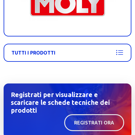
TUTTI I PRODOTTI
Registrati per visualizzare e
scaricare le schede tecniche dei
prodotti
REGISTRATI ORA