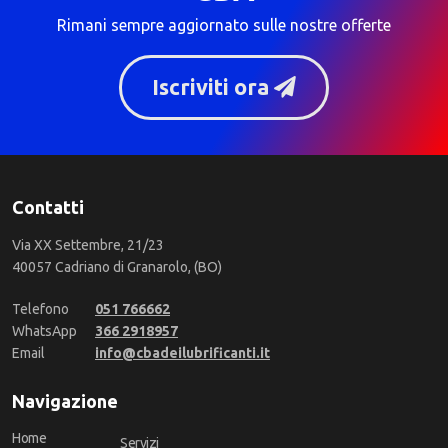
Rimani sempre aggiornato sulle nostre offerte
Iscriviti ora
Contatti
Via XX Settembre, 21/23
40057 Cadriano di Granarolo, (BO)
Telefono
051 766662
WhatsApp
366 2918957
Email
info@cbadeilubrificanti.it
Navigazione
Home
Servizi