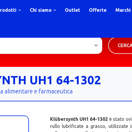
rodotti
Chi siamo
Outlet
Offerte
Marchi
TIPOLOGIA PRODOTTO
CERC
NTH UH1 64-1302
ria alimentare e farmaceutica
Klübersynth UH1 64-1302
è stato s
rullo lubrificate a grasso, utilizzate 