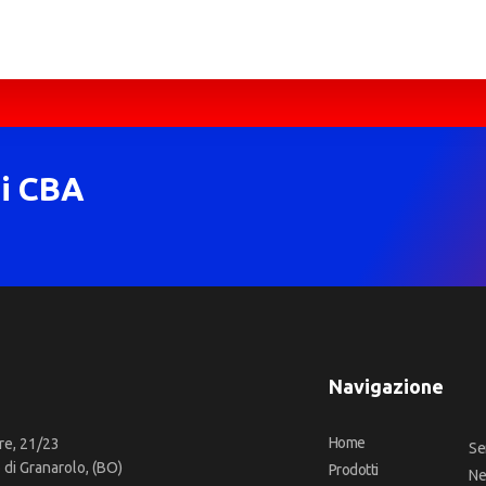
di CBA
Navigazione
Home
re, 21/23
Se
di Granarolo, (BO)
Prodotti
N