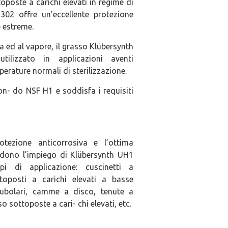
oposte a carichi elevati in regime di
302 offre un’eccellente protezione
e estreme.
ed al vapore, il grasso Klübersynth
ilizzato in applicazioni aventi
erature normali di sterilizzazione.
n- do NSF H1 e soddisfa i requisiti
rotezione anticorrosiva e l’ottima
ndono l’impiego di Klübersynth UH1
i di applicazione: cuscinetti a
toposti a carichi elevati a basse
 tubolari, camme a disco, tenute a
o sottoposte a cari- chi elevati, etc.