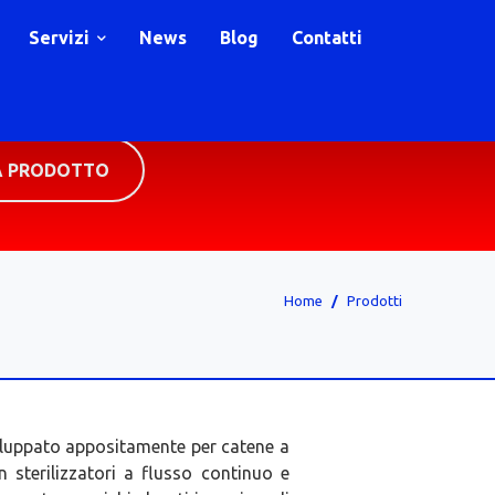
Servizi
News
Blog
Contatti
A PRODOTTO
Home
Prodotti
viluppato appositamente per catene a
in sterilizzatori a flusso continuo e