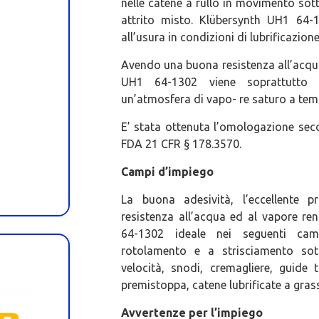
nelle catene a rullo in movimento sott
attrito misto. Klübersynth UH1 64-1
all’usura in condizioni di lubrificazion
Avendo una buona resistenza all’acqua 
UH1 64-1302 viene soprattutto ut
un’atmosfera di vapo- re saturo a temp
E’ stata ottenuta l’omologazione seco
FDA 21 CFR § 178.3570.
Campi d’impiego
La buona adesività, l’eccellente p
resistenza all’acqua ed al vapore re
64-1302 ideale nei seguenti camp
rotolamento e a strisciamento sot
velocità, snodi, cremagliere, guide
premistoppa, catene lubrificate a grass
Avvertenze per l’impiego